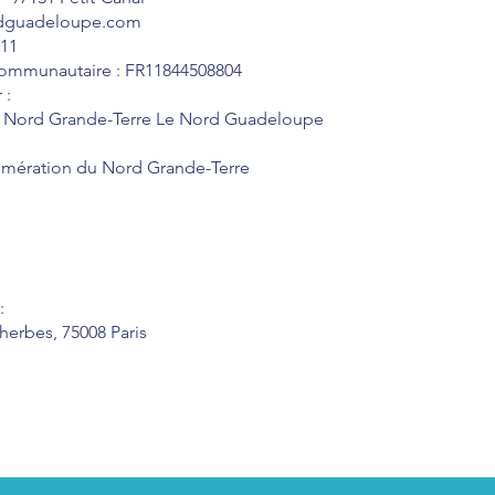
rdguadeloupe.com
011
ommunautaire : FR11844508804
 :
u Nord Grande-Terre Le Nord Guadeloupe
ération du Nord Grande-Terre
:
erbes, 75008 Paris