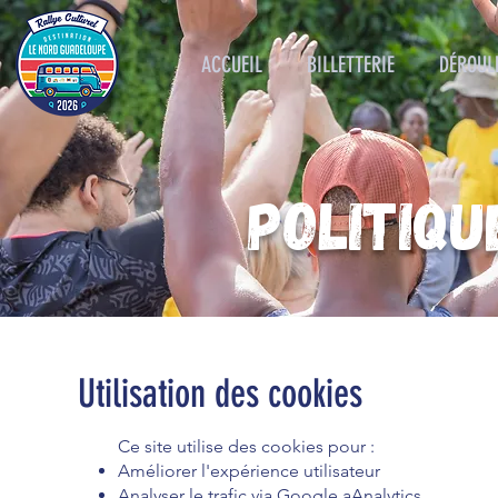
ACCUEIL
BILLETTERIE
DÉROUL
POLITIQU
Utilisation des cookies
Ce site utilise des cookies pour :
Améliorer l'expérience utilisateur
Analyser le trafic via Google aAnalytics